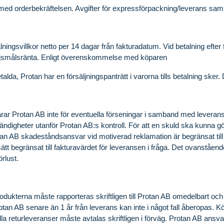
med orderbekräftelsen. Avgifter för expressförpackning/leverans samm
lningsvillkor netto per 14 dagar från fakturadatum. Vid betalning efte
 dröjsmålsränta. Enligt överenskommelse med köparen
etalda, Protan har en försäljningspanträtt i varorna tills betalning sker
varar Protan AB inte för eventuella förseningar i samband med leverans
ändigheter utanför Protan AB:s kontroll. För att en skuld ska kunna g
an AB skadeståndsansvar vid motiverad reklamation är begränsat till 
ätt begränsat till fakturavärdet för leveransen i fråga. Det ovanståen
örlust.
rodukterna måste rapporteras skriftligen till Protan AB omedelbart och
otan AB senare än 1 år från leverans kan inte i något fall åberopas. Köpa
lla returleveranser måste avtalas skriftligen i förväg. Protan AB ansvar