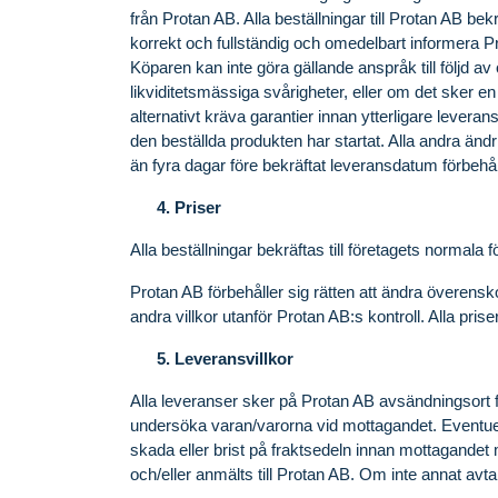
från Protan AB. Alla beställningar till Protan AB be
korrekt och fullständig och omedelbart informera 
Köparen kan inte göra gällande anspråk till följd 
likviditetsmässiga svårigheter, eller om det sker en
alternativt kräva garantier innan ytterligare levera
den beställda produkten har startat. Alla andra änd
än fyra dagar före bekräftat leveransdatum förbehål
Priser
Alla beställningar bekräftas till företagets normala f
Protan AB förbehåller sig rätten att ändra överensko
andra villkor utanför Protan AB:s kontroll. Alla pri
Leveransvillkor
Alla leveranser sker på Protan AB avsändningsort
undersöka varan/varorna vid mottagandet. Eventu
skada eller brist på fraktsedeln innan mottagandet
och/eller anmälts till Protan AB. Om inte annat avt