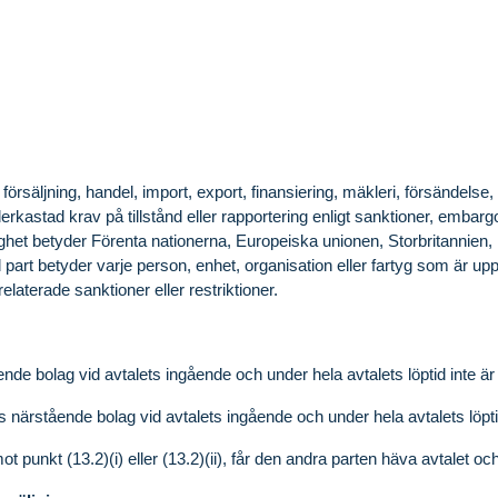
, försäljning, handel, import, export, finansiering, mäkleri, försändelse,
erkastad krav på tillstånd eller rapportering enligt sanktioner, embargo
t betyder Förenta nationerna, Europeiska unionen, Storbritannien, F
d part betyder varje person, enhet, organisation eller fartyg som är u
elaterade sanktioner eller restriktioner.
ende bolag vid avtalets ingående och under hela avtalets löptid inte ä
s närstående bolag vid avtalets ingående och under hela avtalets löpti
mot punkt (13.2)(i) eller (13.2)(ii), får den andra parten häva avtalet oc