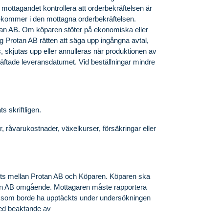
r mottagandet kontrollera att orderbekräftelsen är
rekommer i den mottagna orderbekräftelsen.
rotan AB. Om köparen stöter på ekonomiska eller
ig Protan AB rätten att säga upp ingångna avtal,
s, skjutas upp eller annulleras när produktionen av
kräftade leveransdatumet. Vid beställningar mindre
ts skriftligen.
r, råvarukostnader, växelkurser, försäkringar eller
mits mellan Protan AB och Köparen. Köparen ska
tan AB omgående. Mottagaren måste rapportera
lser som borde ha upptäckts under undersökningen
 med beaktande av