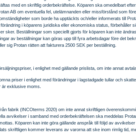
kräftas med en skriftlig orderbekräftelse. Köparen ska omedelbart efte
Protan AB om eventuella fel, utelämnanden eller missförstånd som fö
av omständigheter som borde ha upptäckts och/eller informerats till P
 förändring i köparens juridiska eller ekonomiska status, förbehåller s
nser sker. Beställningar som speciellt gjorts för köparen kan inte ändra
ringar av beställningar kan göras upp till fyra arbetsdagar före det be
ler sig Protan rätten att fakturera 2500 SEK per beställning.
örsäljningspriser, i enlighet med gällande prislista, om inte annat avtala
mna priser i enlighet med förändringar i lagstadgade tullar och skatte
ser är exklusive moms.
 från fabrik (INCOterms 2020) om inte annat skriftligen överenskom
ella avvikelser i samband med orderbekräftelsen ska meddelas Pro
 mottas. Köparen kan inte göra gällande anspråk till följd av avvike
alats skriftligen kommer leverans av varorna att ske inom rimlig tid,