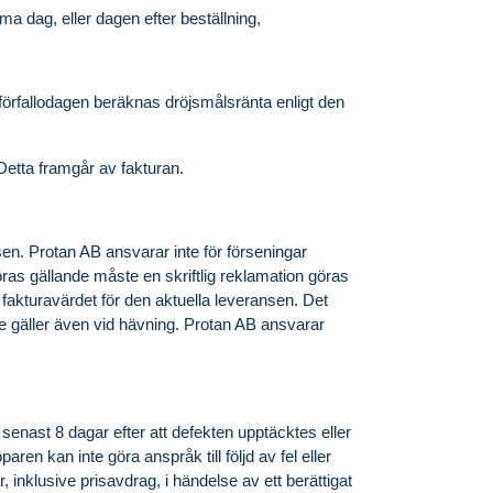
a dag, eller dagen efter beställning,
r förfallodagen beräknas dröjsmålsränta enligt den
. Detta framgår av fakturan.
en. Protan AB ansvarar inte för förseningar
öras gällande måste en skriftlig reklamation göras
fakturavärdet för den aktuella leveransen. Det
de gäller även vid hävning. Protan AB ansvarar
 senast 8 dagar efter att defekten upptäcktes eller
ren kan inte göra anspråk till följd av fel eller
, inklusive prisavdrag, i händelse av ett berättigat