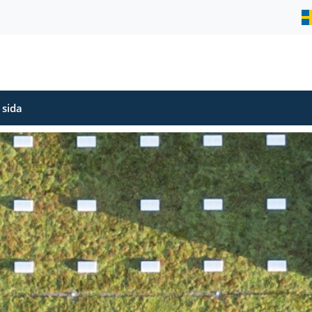
S
 sida