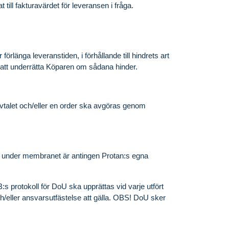
 till fakturavärdet för leveransen i fråga.
förlänga leveranstiden, i förhållande till hindrets art
gt att underrätta Köparen om sådana hinder.
avtalet och/eller en order ska avgöras genom
ch under membranet är antingen Protan:s egna
B:s protokoll för DoU ska upprättas vid varje utfört
ch/eller ansvarsutfästelse att gälla. OBS! DoU sker