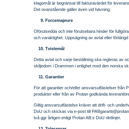
klagomål är begränsat till fakturavärdet för leverans
Det ovanstående gäller även vid hävning.
Forcemajeure
Oförutsedda och inte förutsebara hinder för fullgörand
och varaktighet. Uppsägning av avtal eller förläng
Tvistemål
Detta avtal och varje beställning ska regleras av o
skiljedom i Drammen i enlighet med den norska sk
Garantier
För att garantier och/eller ansvarsutfästelser frå
produkter eller från av Protan godkända leverantör
Giltig ansvarsutfästelse kräver att drift- och underh
DoU och skickas via e-post till
PABgaranti@protan
två ggr årligen enligt Protan AB:s DoU riktlinjer.
Toleranser