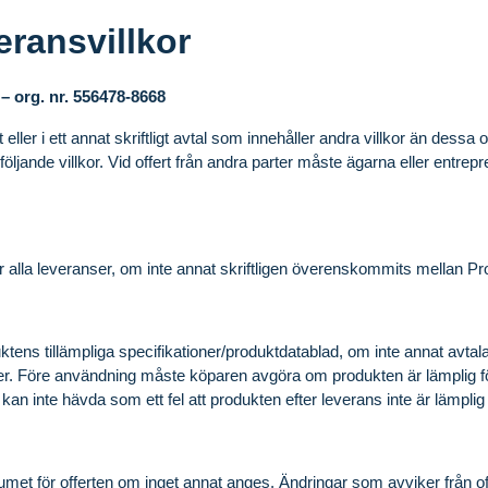
eransvillkor
 – org. nr. 556478-8668
ller i ett annat skriftligt avtal som innehåller andra villkor än des
följande villkor. Vid offert från andra parter måste ägarna eller entre
för alla leveranser, om inte annat skriftligen överenskommits mellan 
tens tillämpliga specifikationer/produktdatablad, om inte annat avtal
r. Före användning måste köparen avgöra om produkten är lämplig 
an inte hävda som ett fel att produkten efter leverans inte är lämpli
tumet för offerten om inget annat anges. Ändringar som avviker från offe