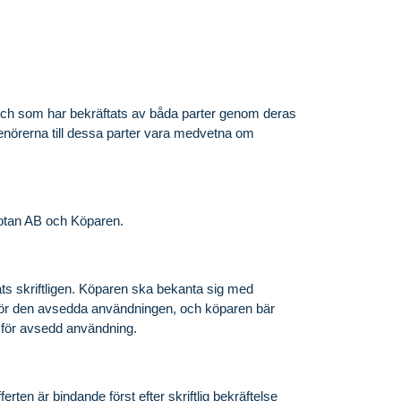
sa och som har bekräftats av båda parter genom deras
prenörerna till dessa parter vara medvetna om
Protan AB och Köparen.
ats skriftligen. Köparen ska bekanta sig med
för den avsedda användningen, och köparen bär
g för avsedd användning.
rten är bindande först efter skriftlig bekräftelse