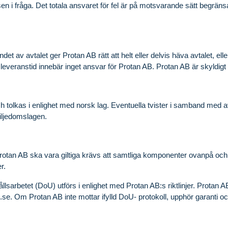
en i fråga. Det totala ansvaret för fel är på motsvarande sätt begränsat
et av avtalet ger Protan AB rätt att helt eller delvis häva avtalet, eller 
d leveranstid innebär inget ansvar för Protan AB. Protan AB är skyldi
ch tolkas i enlighet med norsk lag. Eventuella tvister i samband med 
iljedomslagen.
n Protan AB ska vara giltiga krävs att samtliga komponenter ovanpå o
er.
ållsarbetet (DoU) utförs i enlighet med Protan AB:s riktlinjer. Protan A
.se
. Om Protan AB inte mottar ifylld DoU- protokoll, upphör garanti o